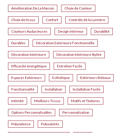
Amélioration De La Maison
Choix de Couleur
Choix de tissus
Confort
Contrôle de la Lumière
Couleurs Audacieuses
Design intérieur
Durabilité
Durables
Décoration Extérieure Fonctionnelle
Décoration Intérieure
Décoration Intérieure Stylée
Efficacité énergétique
Entretien Facile
Espaces Extérieurs
Esthétique
Extérieurs Rideaux
Fonctionnalité
Installation
Installation Facile
Intimité
Meilleurs Tissus
Motifs et Textures
Options Personnalisables
Personnalisation
Polyvalence
Polyvalents