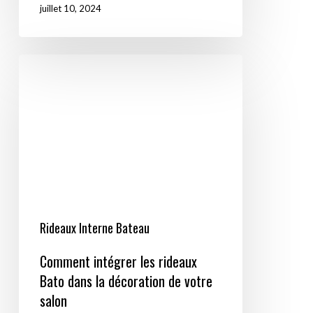
juillet 10, 2024
Comment
intégrer
les
rideaux
Bato
dans
la
décoration
de
Rideaux Interne Bateau
votre
Comment intégrer les rideaux
salon
Bato dans la décoration de votre
salon