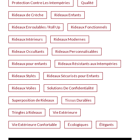
Protection Contre Les Intempéries
Qualité
Rideaux de Crèche
Rideaux Enfants
Rideaux Enroulables / Roll Up
Rideaux Fonctionnels
Rideaux Intérieurs
Rideaux Modernes
Rideaux Occultants
Rideaux Personnalisables
Rideaux pour enfants
Rideaux Résistants aux Intempéries
Rideaux Stylés
Rideaux Sécurisés pour Enfants
Rideaux Voiles
Solutions De Confidentialité
Superposition de Rideaux
Tissus Durables
Tringles à Rideaux
Vie Extérieure
Vie Extérieure Confortable
Écologiques
Élégants