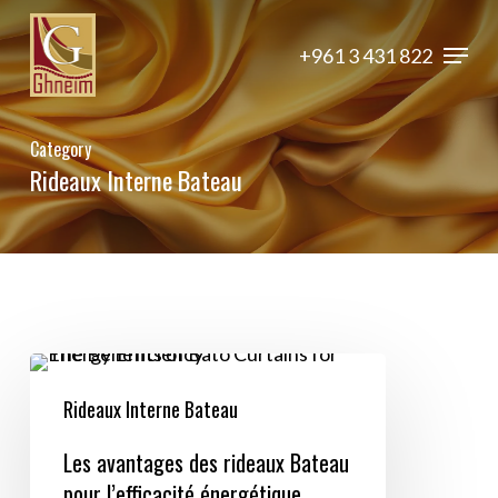
Skip
Menu
to
+961 3 431 822
Close
main
Menu
content
Category
Rideaux Interne Bateau
Les
avantages
Rideaux Interne Bateau
des
Les avantages des rideaux Bateau
rideaux
pour l’efficacité énergétique
Bateau