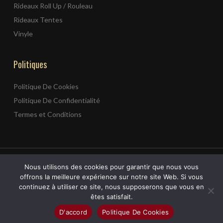
Rideaux Roll Up / Rouleau
Rideaux Tentes
Vinyle
Politiques
Politique De Cookies
Politique De Confidentialité
Termes et Conditions
© 2026 Ghneim pour tentes et rideaux intérieurs et extérieurs
Nous utilisons des cookies pour garantir que nous vous
au Liban.
offrons la meilleure expérience sur notre site Web. Si vous
continuez à utiliser ce site, nous supposerons que vous en
Web Design
&
Web Development
by
Creative 4 All s.a.r.l.
êtes satisfait.
facebook
instagram
whatsapp
tiktok
D'accord
Politique De Cookies