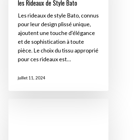
les Rideaux de Style Bato
pour
les
Les rideaux de style Bato, connus
Rideaux
pour leur design plissé unique,
de
ajoutent une touche d'élégance
Style
et de sophistication à toute
Bato
pièce. Le choix du tissu approprié
pour ces rideaux est…
juillet 11, 2024
Histoire
et
évolution
des
rideaux