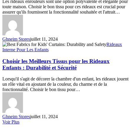
Les rideaux enrouleurs sont une option polyvalente et élégante pour
:
toute maison. Choisir le bon tissu pour ces rideaux est crucial pour
Durabilité
assurer qu'ils fournissent la fonctionnalité souhaitée et l'attrait…
et
Style
Ghneim Stores
juillet 11, 2024
Choisir
Rideaux
les
Interne Pour Les Enfants
Meilleurs
Tissus
Choisir les Meilleurs Tissus pour les Rideaux
pour
Enfants : Durabilité et Sécurité
les
Rideaux
Lorsqu'il s'agit de décorer la chambre d'un enfant, les rideaux jouent
Enfants
un rôle vital en ajoutant de la couleur, du charme et de la
:
fonctionnalité. Choisir le bon tissu pour…
Durabilité
et
Sécurité
Ghneim Stores
juillet 11, 2024
Voir Plus