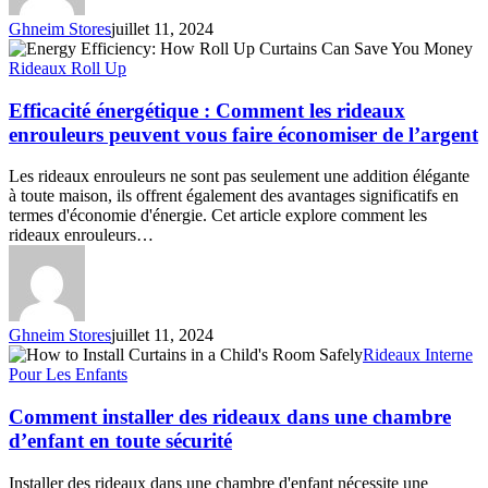
Ghneim Stores
juillet 11, 2024
Efficacité
énergétique
Rideaux Roll Up
:
Comment
Efficacité énergétique : Comment les rideaux
les
enrouleurs peuvent vous faire économiser de l’argent
rideaux
enrouleurs
Les rideaux enrouleurs ne sont pas seulement une addition élégante
peuvent
à toute maison, ils offrent également des avantages significatifs en
vous
termes d'économie d'énergie. Cet article explore comment les
faire
rideaux enrouleurs…
économiser
de
l’argent
Ghneim Stores
juillet 11, 2024
Comment
Rideaux Interne
installer
Pour Les Enfants
des
rideaux
Comment installer des rideaux dans une chambre
dans
d’enfant en toute sécurité
une
chambre
Installer des rideaux dans une chambre d'enfant nécessite une