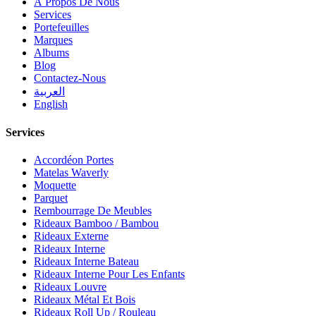
À Propos De Nous
Services
Portefeuilles
Marques
Albums
Blog
Contactez-Nous
العربية
English
Services
Accordéon Portes
Matelas Waverly
Moquette
Parquet
Rembourrage De Meubles
Rideaux Bamboo / Bambou
Rideaux Externe
Rideaux Interne
Rideaux Interne Bateau
Rideaux Interne Pour Les Enfants
Rideaux Louvre
Rideaux Métal Et Bois
Rideaux Roll Up / Rouleau