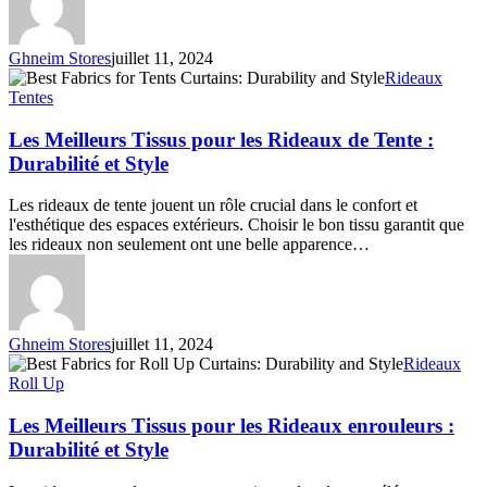
Ghneim Stores
juillet 11, 2024
Les
Rideaux
Meilleurs
Tentes
Tissus
pour
Les Meilleurs Tissus pour les Rideaux de Tente :
les
Durabilité et Style
Rideaux
de
Les rideaux de tente jouent un rôle crucial dans le confort et
Tente
l'esthétique des espaces extérieurs. Choisir le bon tissu garantit que
:
les rideaux non seulement ont une belle apparence…
Durabilité
et
Style
Ghneim Stores
juillet 11, 2024
Les
Rideaux
Meilleurs
Roll Up
Tissus
pour
Les Meilleurs Tissus pour les Rideaux enrouleurs :
les
Durabilité et Style
Rideaux
enrouleurs