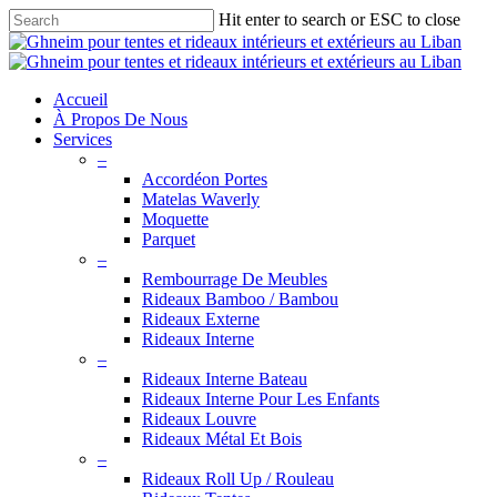
Skip
Hit enter to search or ESC to close
to
Close
main
Search
content
search
Menu
Accueil
À Propos De Nous
Services
–
Accordéon Portes
Matelas Waverly
Moquette
Parquet
–
Rembourrage De Meubles
Rideaux Bamboo / Bambou
Rideaux Externe
Rideaux Interne
–
Rideaux Interne Bateau
Rideaux Interne Pour Les Enfants
Rideaux Louvre
Rideaux Métal Et Bois
–
Rideaux Roll Up / Rouleau