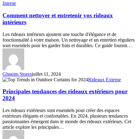
nettoyer
Interne
et
entretenir
Comment nettoyer et entretenir vos rideaux
vos
intérieurs
rideaux
intérieurs
Les rideaux intérieurs ajoutent une touche d'élégance et de
fonctionnalité à votre maison. Un nettoyage et un entretien réguliers
sont essentiels pour les garder frais et durables. Ce guide fournit…
Ghneim Stores
juillet 11, 2024
Principales
Rideaux Externe
tendances
des
Principales tendances des rideaux extérieurs pour
rideaux
2024
extérieurs
pour
Les rideaux extérieurs sont essentiels pour créer des espaces
2024
extérieurs élégants et confortables. En 2024, plusieurs tendances
passionnantes émergent dans le monde des rideaux extérieurs. Cet
article explore les principales…