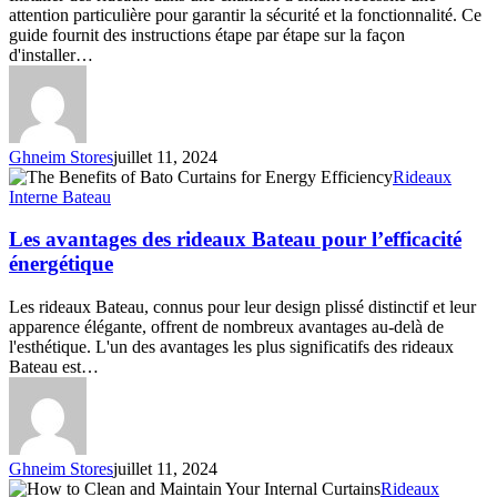
d’enfant
attention particulière pour garantir la sécurité et la fonctionnalité. Ce
en
guide fournit des instructions étape par étape sur la façon
toute
d'installer…
sécurité
Ghneim Stores
juillet 11, 2024
Les
Rideaux
avantages
Interne Bateau
des
rideaux
Les avantages des rideaux Bateau pour l’efficacité
Bateau
énergétique
pour
l’efficacité
Les rideaux Bateau, connus pour leur design plissé distinctif et leur
énergétique
apparence élégante, offrent de nombreux avantages au-delà de
l'esthétique. L'un des avantages les plus significatifs des rideaux
Bateau est…
Ghneim Stores
juillet 11, 2024
Comment
Rideaux