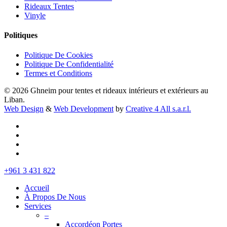
Rideaux Tentes
Vinyle
Politiques
Politique De Cookies
Politique De Confidentialité
Termes et Conditions
© 2026 Ghneim pour tentes et rideaux intérieurs et extérieurs au
Liban.
Web Design
&
Web Development
by
Creative 4 All s.a.r.l.
facebook
instagram
whatsapp
tiktok
Close
+961 3 431 822
Menu
Accueil
À Propos De Nous
Services
–
Accordéon Portes