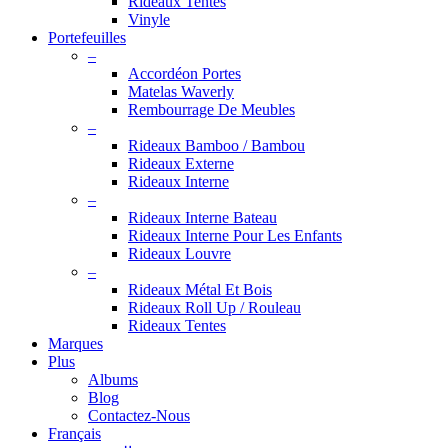
Rideaux Tentes
Vinyle
Portefeuilles
–
Accordéon Portes
Matelas Waverly
Rembourrage De Meubles
–
Rideaux Bamboo / Bambou
Rideaux Externe
Rideaux Interne
–
Rideaux Interne Bateau
Rideaux Interne Pour Les Enfants
Rideaux Louvre
–
Rideaux Métal Et Bois
Rideaux Roll Up / Rouleau
Rideaux Tentes
Marques
Plus
Albums
Blog
Contactez-Nous
Français