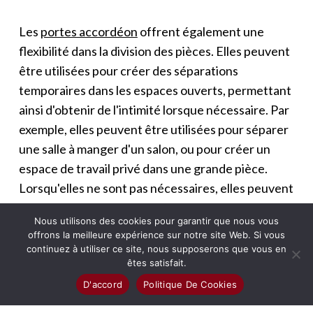
Les
portes accordéon
offrent également une
flexibilité dans la division des pièces. Elles peuvent
être utilisées pour créer des séparations
temporaires dans les espaces ouverts, permettant
ainsi d'obtenir de l'intimité lorsque nécessaire. Par
exemple, elles peuvent être utilisées pour séparer
une salle à manger d'un salon, ou pour créer un
espace de travail privé dans une grande pièce.
Lorsqu'elles ne sont pas nécessaires, elles peuvent
être facilement repliées, rétablissant ainsi l'espace
Nous utilisons des cookies pour garantir que nous vous
ouvert.
offrons la meilleure expérience sur notre site Web. Si vous
continuez à utiliser ce site, nous supposerons que vous en
Les Avantages des portes accordéon
êtes satisfait.
D'accord
Politique De Cookies
L'un des principaux avantages des
portes
accordéon
est leur polyvalence. Elles sont