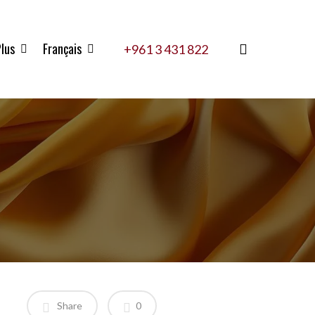
lus
Français
search
+961 3 431 822
Share
0