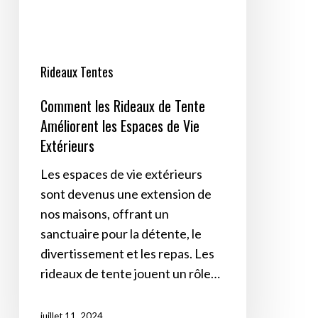
Améliorent
les
Espaces
de
Rideaux Tentes
Vie
Comment les Rideaux de Tente
Extérieurs
Améliorent les Espaces de Vie
Extérieurs
Les espaces de vie extérieurs
sont devenus une extension de
nos maisons, offrant un
sanctuaire pour la détente, le
divertissement et les repas. Les
rideaux de tente jouent un rôle…
juillet 11, 2024