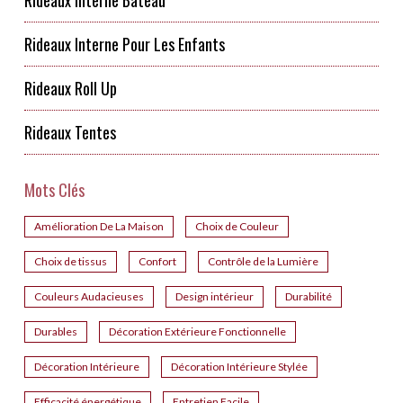
Rideaux Interne Pour Les Enfants
Rideaux Roll Up
Rideaux Tentes
Mots Clés
Amélioration De La Maison
Choix de Couleur
Choix de tissus
Confort
Contrôle de la Lumière
Couleurs Audacieuses
Design intérieur
Durabilité
Durables
Décoration Extérieure Fonctionnelle
Décoration Intérieure
Décoration Intérieure Stylée
Efficacité énergétique
Entretien Facile