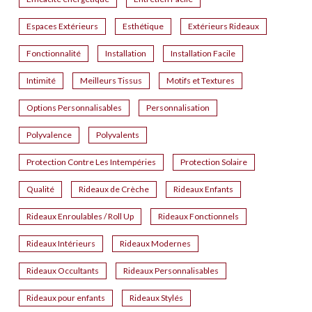
Espaces Extérieurs
Esthétique
Extérieurs Rideaux
Fonctionnalité
Installation
Installation Facile
Intimité
Meilleurs Tissus
Motifs et Textures
Options Personnalisables
Personnalisation
Polyvalence
Polyvalents
Protection Contre Les Intempéries
Protection Solaire
Qualité
Rideaux de Crèche
Rideaux Enfants
Rideaux Enroulables / Roll Up
Rideaux Fonctionnels
Rideaux Intérieurs
Rideaux Modernes
Rideaux Occultants
Rideaux Personnalisables
Rideaux pour enfants
Rideaux Stylés