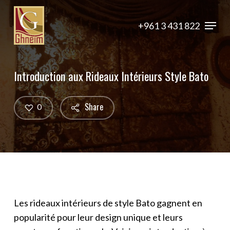
Skip
Menu
to
+961 3 431 822
Close
main
Menu
content
Introduction aux Rideaux Intérieurs Style Bato
Share
0
Les rideaux intérieurs de style Bato gagnent en
popularité pour leur design unique et leurs