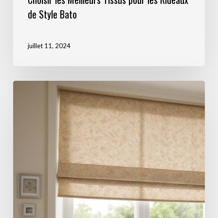
de Style Bato
juillet 11, 2024
Histoire
et
évolution
des
rideaux
Bato