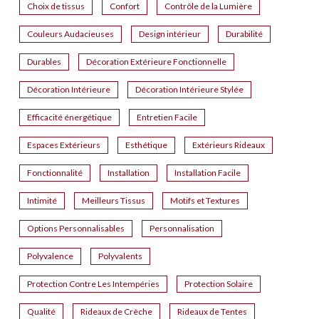
Choix de tissus
Confort
Contrôle de la Lumière
Couleurs Audacieuses
Design intérieur
Durabilité
Durables
Décoration Extérieure Fonctionnelle
Décoration Intérieure
Décoration Intérieure Stylée
Efficacité énergétique
Entretien Facile
Espaces Extérieurs
Esthétique
Extérieurs Rideaux
Fonctionnalité
Installation
Installation Facile
Intimité
Meilleurs Tissus
Motifs et Textures
Options Personnalisables
Personnalisation
Polyvalence
Polyvalents
Protection Contre Les Intempéries
Protection Solaire
Qualité
Rideaux de Crèche
Rideaux de Tentes