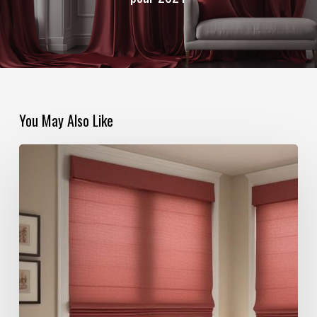
You May Also Like
Les
avantages
des
rideaux
Bateau
pour
l’efficacité
énergétique