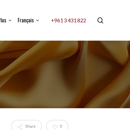
lus
Français
search
+961 3 431 822
Share
0