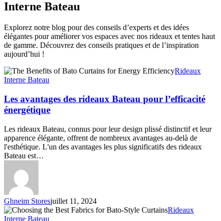
Interne Bateau
Explorez notre blog pour des conseils d’experts et des idées
élégantes pour améliorer vos espaces avec nos rideaux et tentes haut
de gamme. Découvrez des conseils pratiques et de l’inspiration
aujourd’hui !
Les
Rideaux
avantages
Interne Bateau
des
rideaux
Les avantages des rideaux Bateau pour l’efficacité
Bateau
énergétique
pour
l’efficacité
Les rideaux Bateau, connus pour leur design plissé distinctif et leur
énergétique
apparence élégante, offrent de nombreux avantages au-delà de
l'esthétique. L'un des avantages les plus significatifs des rideaux
Bateau est…
Ghneim Stores
juillet 11, 2024
Choisir
Rideaux
les
Interne Bateau