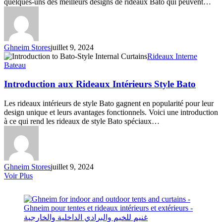
quelques-uns des meilleurs designs de rideaux Bato qui peuvent…
Ghneim Stores
juillet 9, 2024
Introduction
Rideaux Interne
aux
Bateau
Rideaux
Intérieurs
Introduction aux Rideaux Intérieurs Style Bato
Style
Bato
Les rideaux intérieurs de style Bato gagnent en popularité pour leur
design unique et leurs avantages fonctionnels. Voici une introduction
à ce qui rend les rideaux de style Bato spéciaux…
Ghneim Stores
juillet 9, 2024
Voir Plus