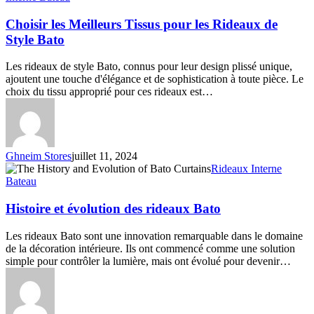
Meilleurs
Tissus
Choisir les Meilleurs Tissus pour les Rideaux de
pour
Style Bato
les
Rideaux
Les rideaux de style Bato, connus pour leur design plissé unique,
de
ajoutent une touche d'élégance et de sophistication à toute pièce. Le
Style
choix du tissu approprié pour ces rideaux est…
Bato
Ghneim Stores
juillet 11, 2024
Histoire
Rideaux Interne
et
Bateau
évolution
des
Histoire et évolution des rideaux Bato
rideaux
Bato
Les rideaux Bato sont une innovation remarquable dans le domaine
de la décoration intérieure. Ils ont commencé comme une solution
simple pour contrôler la lumière, mais ont évolué pour devenir…