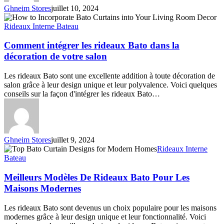
Ghneim Stores
juillet 10, 2024
Comment
intégrer
Rideaux Interne Bateau
les
rideaux
Comment intégrer les rideaux Bato dans la
Bato
décoration de votre salon
dans
la
Les rideaux Bato sont une excellente addition à toute décoration de
décoration
salon grâce à leur design unique et leur polyvalence. Voici quelques
de
conseils sur la façon d'intégrer les rideaux Bato…
votre
salon
Ghneim Stores
juillet 9, 2024
Meilleurs
Rideaux Interne
Modèles
Bateau
De
Rideaux
Meilleurs Modèles De Rideaux Bato Pour Les
Bato
Maisons Modernes
Pour
Les
Les rideaux Bato sont devenus un choix populaire pour les maisons
Maisons
modernes grâce à leur design unique et leur fonctionnalité. Voici
Modernes