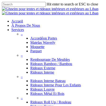
Skip
Hit enter to search or ESC to close
to
Close
main
Search
content
search
Menu
Accueil
À Propos De Nous
Services
–
Accordéon Portes
Matelas Waverly
Moquette
Parquet
–
Rembourrage De Meubles
Rideaux Bamboo / Bambou
Rideaux Externe
Rideaux Interne
–
Rideaux Interne Bateau
Rideaux Interne Pour Les Enfants
Rideaux Louvre
Rideaux Métal Et Bois
–
Rideaux Roll Up / Rouleau