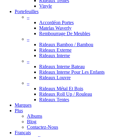
Rideaux Tentes
Vinyle
Portefeuilles
–
Accordéon Portes
Matelas Waverly
Rembourrage De Meubles
–
Rideaux Bamboo / Bambou
Rideaux Externe
Rideaux Interne
–
Rideaux Interne Bateau
Rideaux Interne Pour Les Enfants
Rideaux Louvre
–
Rideaux Métal Et Bois
Rideaux Roll Up / Rouleau
Rideaux Tentes
Marques
Plus
Albums
Blog
Contactez-Nous
Français