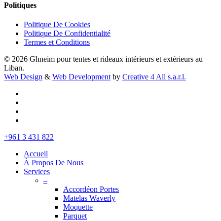
Politiques
Politique De Cookies
Politique De Confidentialité
Termes et Conditions
© 2026 Ghneim pour tentes et rideaux intérieurs et extérieurs au
Liban.
Web Design
&
Web Development
by
Creative 4 All s.a.r.l.
facebook
instagram
whatsapp
tiktok
Close
+961 3 431 822
Menu
Accueil
À Propos De Nous
Services
–
Accordéon Portes
Matelas Waverly
Moquette
Parquet