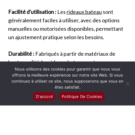
Facilité d'utilisation :
Les
rideaux bateau
sont
généralement faciles à utiliser, avec des options
manuelles ou motorisées disponibles, permettant
un ajustement pratique selon les besoins.
Durabilité :
Fabriqués à partir de matériaux de
haute qualité, les
rideaux bateau
sont conçus pour
Nous utilisons des cookies pour garantir que nous vous
être durables et de longue durée, offrant une
offrons la meilleure expérience sur notre site Web. Si vous
bonne valeur à long terme.
continuez à utiliser ce site, nous supposerons que vous en
êtes satisfait.
Les Bénéfices des rideaux bateau intérieurs
D'accord
Politique De Cookies
Personnalisables :
Les
rideaux bateau
peuvent
être personnalisés pour s'adapter à des fenêtres
de formes et tailles variées, garantissant un
ajustement parfait et une apparence homogène.