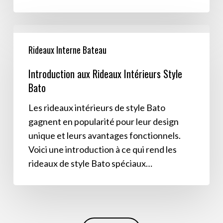
Introduction
aux
Rideaux Interne Bateau
Rideaux
Introduction aux Rideaux Intérieurs Style
Intérieurs
Bato
Style
Bato
Les rideaux intérieurs de style Bato
gagnent en popularité pour leur design
unique et leurs avantages fonctionnels.
Voici une introduction à ce qui rend les
rideaux de style Bato spéciaux…