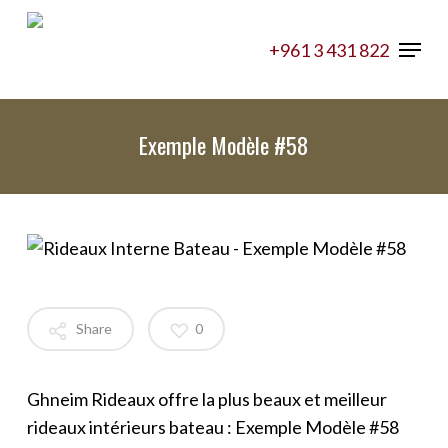
Skip
Menu
to
+961 3 431 822
main
content
Exemple Modèle #58
Share
0
Ghneim Rideaux offre la plus beaux et meilleur
rideaux intérieurs bateau : Exemple Modèle #58