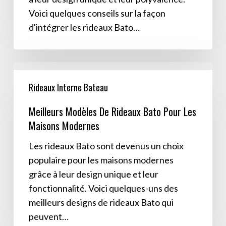
de
Voici quelques conseils sur la façon
votre
d'intégrer les rideaux Bato…
salon
Meilleurs
Modèles
Rideaux Interne Bateau
De
Meilleurs Modèles De Rideaux Bato Pour Les
Rideaux
Maisons Modernes
Bato
Pour
Les rideaux Bato sont devenus un choix
Les
populaire pour les maisons modernes
Maisons
grâce à leur design unique et leur
Modernes
fonctionnalité. Voici quelques-uns des
meilleurs designs de rideaux Bato qui
peuvent…