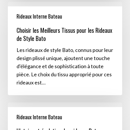
Choisir
les
Rideaux Interne Bateau
Meilleurs
Choisir les Meilleurs Tissus pour les Rideaux
Tissus
de Style Bato
pour
les
Les rideaux de style Bato, connus pour leur
Rideaux
design plissé unique, ajoutent une touche
de
d'élégance et de sophistication à toute
Style
pièce. Le choix du tissu approprié pour ces
Bato
rideaux est…
Histoire
et
Rideaux Interne Bateau
évolution