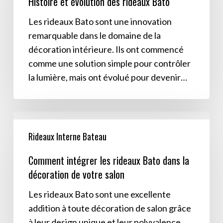
Histoire et évolution des rideaux Bato
des
rideaux
Les rideaux Bato sont une innovation
Bato
remarquable dans le domaine de la
décoration intérieure. Ils ont commencé
comme une solution simple pour contrôler
la lumière, mais ont évolué pour devenir…
Comment
intégrer
Rideaux Interne Bateau
les
Comment intégrer les rideaux Bato dans la
rideaux
décoration de votre salon
Bato
dans
Les rideaux Bato sont une excellente
la
addition à toute décoration de salon grâce
décoration
à leur design unique et leur polyvalence.